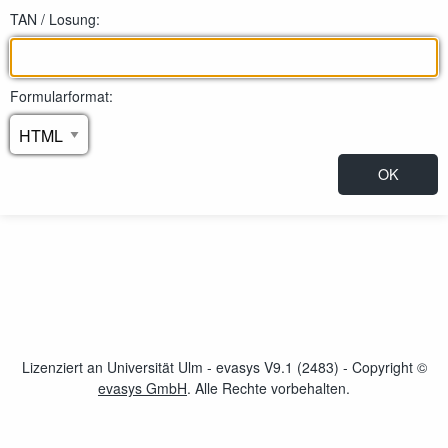
TAN / Losung:
Formularformat:
Lizenziert an Universität Ulm - evasys V9.1 (2483) - Copyright ©
evasys GmbH
öffnet im neuen Fenster
. Alle Rechte vorbehalten.